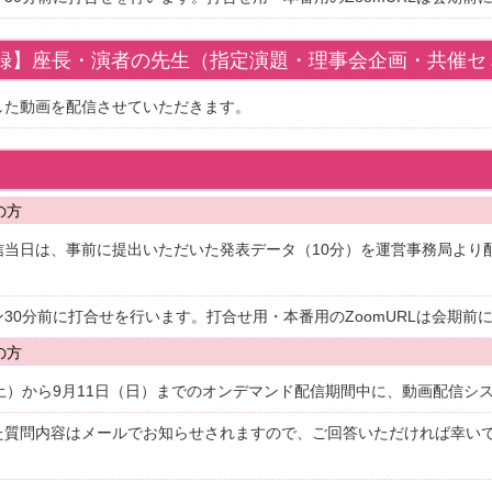
録】座長・演者の先生（指定演題・理事会企画・共催セ
した動画を配信させていただきます。
の方
信当日は、事前に提出いただいた発表データ（10分）を運営事務局より
ン30分前に打合せを行います。打合せ用・本番用のZoomURLは会期
の方
（土）から9月11日（日）までのオンデマンド配信期間中に、動画配信シ
た質問内容はメールでお知らせされますので、ご回答いただければ幸い
。