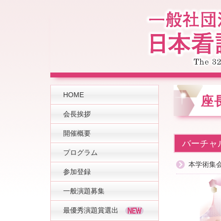
HOME
座
会長挨拶
開催概要
バーチャ
プログラム
本学術集
参加登録
一般演題募集
最優秀演題賞選出