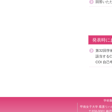
回答いた
発表時に
第32回
該当する
COI 
学術
甲南女子大学 看護リハ
〒658-0001 