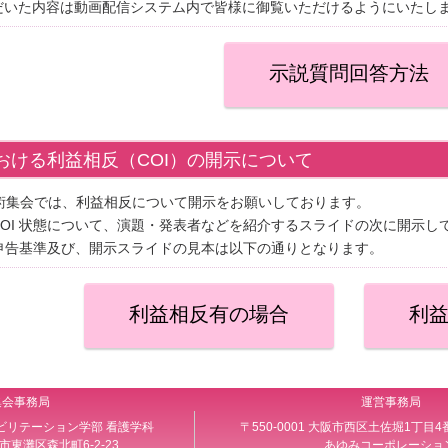
だいた内容は動画配信システム内で皆様に御覧いただけるようにいたし
示説質問回答方法
おける利益相反（COI）の開示について
学術集会では、利益相反について開示をお願いしております。
COI 状態について、演題・発表者などを紹介するスライドの次に開示し
自己申告基準及び、開示スライドの見本は以下の通りとなります。
利益相反有の場合
利
集会事務局
運営事務局
ビリテーション学部 看護学科
〒550-0001 大阪市西区土佐堀1丁目4
神戸市東灘区森北町6-2-23
あゆみコーポレーショ