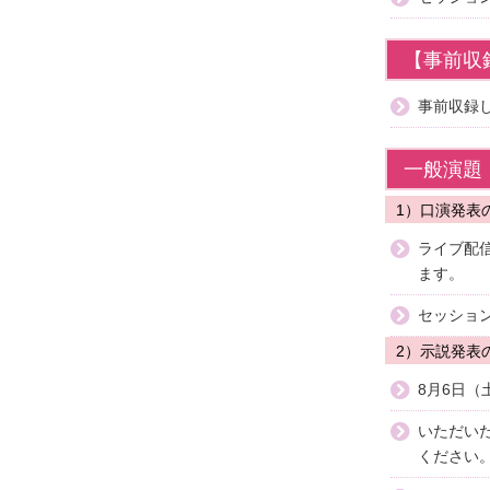
【事前収
事前収録
一般演題
1）口演発表
ライブ配
ます。
セッショ
2）示説発表
8月6日
いただい
ください