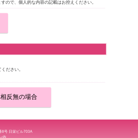
ますので、個人的な内容の記載はお控えください。
てください。
益相反無の場合
番8号 日栄ビル703A
ン内